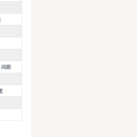
进
Y 间距
宽