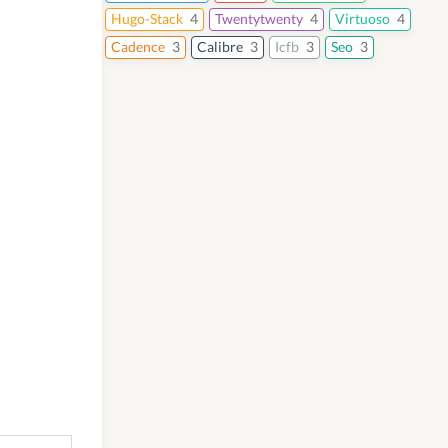
Hugo-Stack
4
Twentytwenty
4
Virtuoso
4
Cadence
3
Calibre
3
Icfb
3
Seo
3