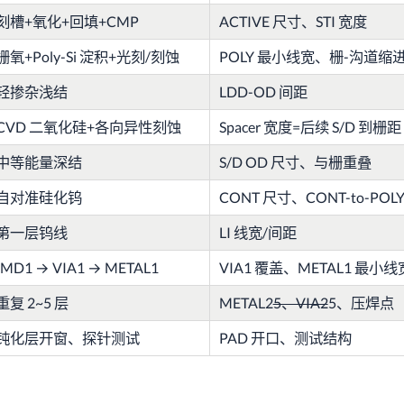
刻槽+氧化+回填+CMP
ACTIVE 尺寸、STI 宽度
栅氧+Poly-Si 淀积+光刻/刻蚀
POLY 最小线宽、栅-沟道缩
轻掺杂浅结
LDD-OD 间距
CVD 二氧化硅+各向异性刻蚀
Spacer 宽度=后续 S/D 到栅距
中等能量深结
S/D OD 尺寸、与栅重叠
自对准硅化钨
CONT 尺寸、CONT-to-POL
第一层钨线
LI 线宽/间距
IMD1 → VIA1 → METAL1
VIA1 覆盖、METAL1 最小线
重复 2~5 层
METAL2
5、VIA2
5、压焊点
钝化层开窗、探针测试
PAD 开口、测试结构