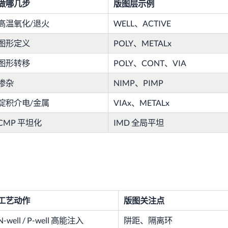
做哪几步
版图层示例
高温氧化/退火
WELL、ACTIVE
图形定义
POLY、METALx
图形转移
POLY、CONT、VIA
掺杂
NIMP、PIMP
淀积介电/金属
VIAx、METALx
CMP 平坦化
IMD 全局平坦
工艺动作
版图关注点
N-well / P-well 高能注入
阱距、隔离环