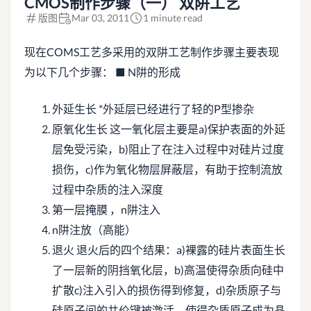
CMOS制作步骤（一） 双阱工艺
版图
Mar 03, 2011
1 minute read
现在COMS工艺多采用的双阱工艺制作步骤主要表现
为以下几个步骤： ■ N阱的形成
外延生长 *外延层已经进行了轻的P型掺杂
原氧化生长 这一氧化层主要是a)保护表面的外延
层免受污染，b)阻止了在注入过程中对硅片过度
损伤，c)作为氧化物层屏蔽层，有助于控制流放
过程中杂质的注入深度
第一层掩膜 ，n阱注入
n阱注放（高能）
退火 退火后的四个结果：a)裸露的硅片表面生长
了一层新的阴挡氧化层，b)高温使得杂质向硅中
扩散c)注入引入的损伤得到修复，d)杂质原子与
硅原子间的共价键被激活，使得杂质原子成为晶