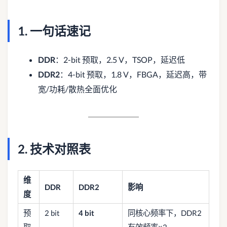
1. 一句话速记
DDR
：2-bit 预取，2.5 V，TSOP，延迟低
DDR2
：4-bit 预取，1.8 V，FBGA，延迟高，带
宽/功耗/散热全面优化
2. 技术对照表
维
DDR
DDR2
影响
度
预
2 bit
4 bit
同核心频率下，DDR2
取
有效频率×2