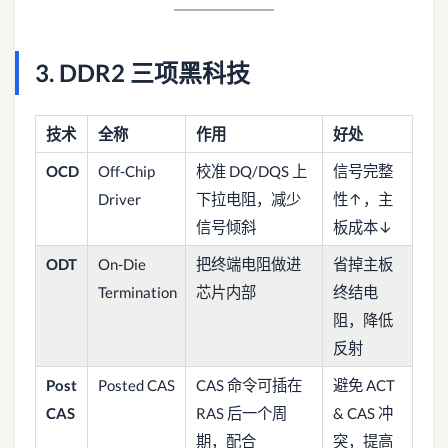
3. DDR2 三项黑科技
技术
全称
作用
好处
OCD
Off-Chip
校准 DQ/DQS 上
信号完整
Driver
下拉电阻，减少
性↑，主
信号倾斜
板成本↓
ODT
On-Die
把终端电阻做进
省掉主板
Termination
芯片内部
终结电
阻，降低
反射
Post
Posted CAS
CAS 命令可插在
避免 ACT
CAS
RAS 后一个周
& CAS 冲
期，配合
突，提高