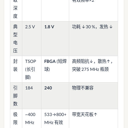
深
度
典
2.5 V
1.8 V
功耗 ↓30 %，发热 ↓
型
电
压
封
TSOP
FBGA
(短焊
高频阻抗↓，散热↑，
装
(长引
球)
突破 275 MHz 瓶颈
脚)
引
184
240
物理不兼容
脚
数
极
~400
533→800+
带宽天花板↑
限
MHz
MHz 有效