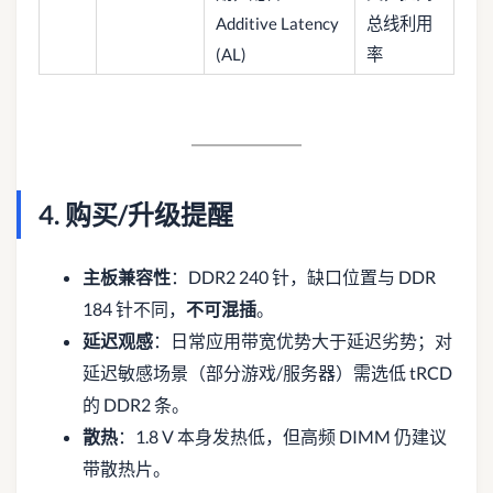
Additive Latency
总线利用
(AL)
率
4. 购买/升级提醒
主板兼容性
：DDR2 240 针，缺口位置与 DDR
184 针不同，
不可混插
。
延迟观感
：日常应用带宽优势大于延迟劣势；对
延迟敏感场景（部分游戏/服务器）需选低 tRCD
的 DDR2 条。
散热
：1.8 V 本身发热低，但高频 DIMM 仍建议
带散热片。