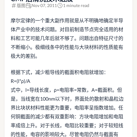
版图
Nov 07, 2011
1 minute read
摩尔定律的一个重大副作用就是从不明确地确定半导
体产业中的技术问题。对目前制造节点完全适用的材
料和工艺可能几年后就不够了。问题出自特征尺寸的
不断缩小。极细线条中的性能与大块材料的性质能有
极大的差别。
根据下式，减少粗导线的截面积电阻就增加：
R=(l*ρ)/A
式中，l=导线长度，ρ=电阻率=常数，A=截面积。但
是，当线宽在100nm以下时，界面处的散射和晶粒边
界比块状材料性能更为重要，电阻率呈指数增加。任
何铜截面的减少都有双重影响：方块电阻增加和电阻
率成倍上升。对于长线，电阻比较重要；对于较短线
的性能，电容的影响较大。尽管电阻仍然与截面有