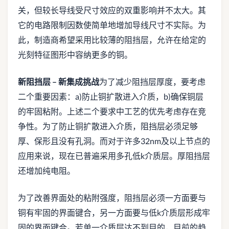
关，但较长导线受尺寸效应的双重影响并不太大。其
它的电路限制因数使简单地增加导线尺寸不实际。为
此，制造商希望采用比较薄的阻挡层，允许在给定的
光刻特征图形中容纳更多的铜。
新阻挡层
–
新集成挑战
为了减少阻挡层厚度，要考虑
二个重要因素：a)防止铜扩散进入介质，b)确保铜层
的牢固粘附。上述二个要求中工艺的优先考虑存在竞
争性。为了防止铜扩散进入介质，阻挡层必须足够
厚、保形且没有孔洞。而对于许多32nm及以上节点的
应用来说，现在已普遍采用多孔低k介质层。厚阻挡层
还增加纯电阻。
为了改善界面处的粘附强度，阻挡层必须一方面要与
铜有牢固的界面键合，另一方面要与低k介质层形成牢
固的界面键合。若单一介质层达不到目的，目前的趋