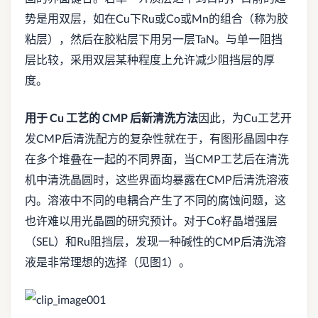
势是用双层，如在Cu下Ru或Co或Mn的组合（称为胶
粘层），然后在胶粘层下用另一层TaN。与单一阻挡
层比较，采用双层某种程度上允许减少阻挡层的厚
度。
用于
Cu
工艺的
CMP
后新清洗方法
因此，为Cu工艺开
发CMP后清洗配方的复杂性就在于，有图形晶圆中存
在多个堆叠在一起的不同界面，当CMP工艺后在清洗
机中清洗晶圆时，这些界面均暴露在CMP后清洗溶液
内。溶液中不同的电耦合产生了不同的腐蚀问题，这
也许难以用光晶圆的研究预计。对于Co籽晶增强层
（SEL）和Ru阻挡层，发现一种碱性的CMP后清洗溶
液是非常理想的选择（见图1）。