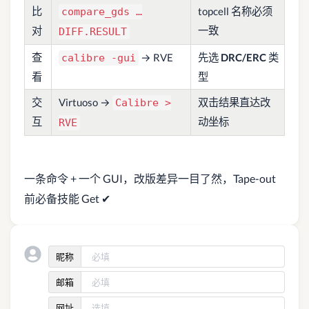
比
topcell 名称必须
compare_gds …
对
一致
DIFF.RESULT
查
→ RVE
先选
DRC/ERC
类
calibre -gui
看
型
交
Virtuoso →
双击结果直达改
Calibre >
互
动坐标
RVE
一条命令 + 一个 GUI，改版差异一目了然，Tape-out
前必备技能 Get ✔
昵称
邮箱
网址