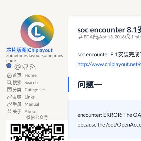
soc encounter 
EDA
Apr 13, 2016
1 mi
芯片版图|Chiplayout
soc encounter 8
Sometimes layout sometimes
code.
http://www.chiplayout.net/
首页 | Home
搜索 | Search
问题一
分类 | Categories
友链 | Links
手册 | Manual
关于 | About
encounter: ERROR: The OA2
微信公众号
because the /opt/OpenAcces