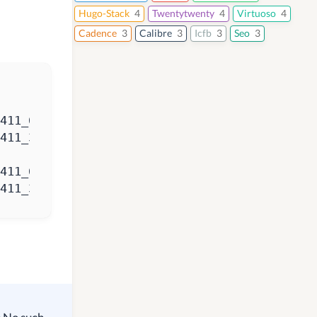
Hugo-Stack
4
Twentytwenty
4
Virtuoso
4
Cadence
3
Calibre
3
Icfb
3
Seo
3
411_32