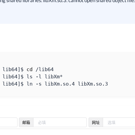
ng shared libraries: libXm.so.3: cannot open shared object file
 lib64
]
$ 
cd
 lib64
]
 lib64
]
$ ln -s libXm.so.4 libXm.so.3
邮箱
网址