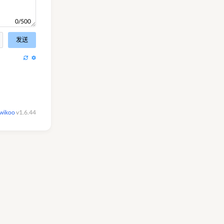
0/500
发送
wikoo
v1.6.44