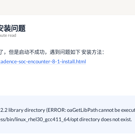
8.1安装问题
nute read
.1安装完成了，但是启动不成功，遇到问题如下 安装方法：
cadence-soc-encounter-8-1-install.html
.2 library directory (ERROR: oaGetLibPath cannot be execu
s/bin/linux_rhel30_gcc411_64/opt directory does not exist.