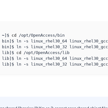
 ~
]
$ 
cd
 bin
]
 bin
]
 lib
]
$ 
cd
 lib
]
 lib
]
$ ln -s linux_rhel30_32 linux_rhel30_gcc