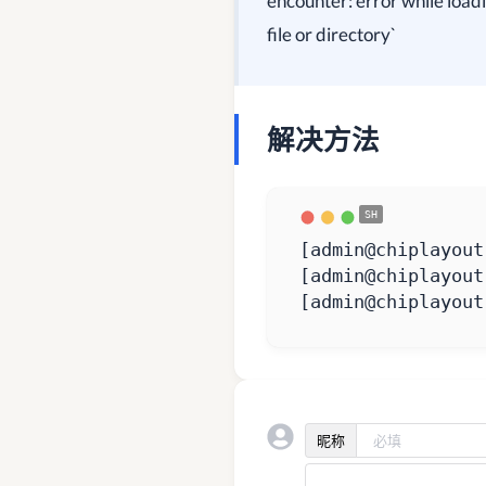
encounter: error while loadi
file or directory`
解决方法
[
admin@chiplayout
[
admin@chiplayout
[
admin@chiplayout
昵称