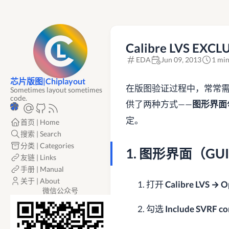
Calibre LVS EXC
EDA
Jun 09, 2013
1 min
芯片版图|Chiplayout
在版图验证过程中，常常需要临时跳过
Sometimes layout sometimes
code.
供了两种方式——
图形界面
定。
首页 | Home
搜索 | Search
分类 | Categories
1. 图形界面（GU
友链 | Links
手册 | Manual
关于 | About
打开
Calibre LVS → O
微信公众号
勾选
Include SVRF c