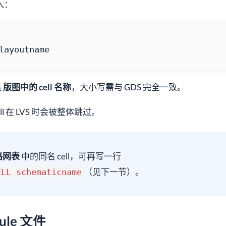
入：
layoutname
是
版图中的 cell 名称
，大小写需与 GDS 完全一致。
l 在 LVS 时会被整体跳过。
路网表
中的同名 cell，可再写一行
（见下一节）。
ELL schematicname
ule 文件