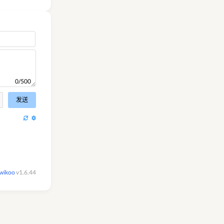
0/500
发送
wikoo
v1.6.44