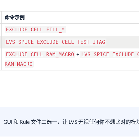
命令示例
EXCLUDE CELL FILL_*
LVS SPICE EXCLUDE CELL TEST_JTAG
+
EXCLUDE CELL RAM_MACRO
LVS SPICE EXCLUDE 
RAM_MACRO
GUI 和 Rule 文件二选一，让 LVS 无视任何你不想比对的模