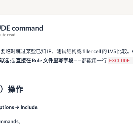
LUDE command
ute read
某些已知 IP、测试结构或 filler cell 的 LVS 比较。Ca
勾选
或
直接在 Rule 文件里写字段
——都能用一行
EXCLUDE 
I）操作
ptions → Include
。
ommands
。