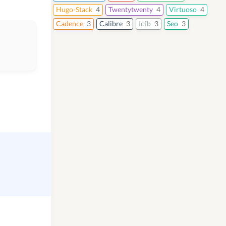
Hugo-Stack
4
Twentytwenty
4
Virtuoso
4
Cadence
3
Calibre
3
Icfb
3
Seo
3