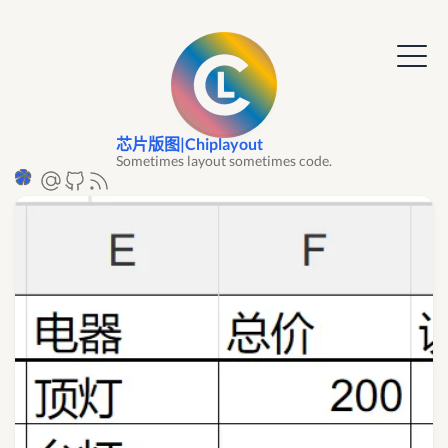
芯片版图|Chiplayout
Sometimes layout sometimes code.