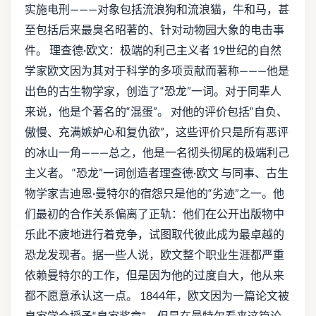
实施电刑———对象包括流浪狗和流浪猫，牛和马，甚
至包括后来最臭名昭著的、针对动物园大象的电击事
件。 理查德·欧文：极端的利己主义者 19世纪的自然
学家欧文因为其对于科学的多项贡献而著称———他是
出色的古生物学家，创造了“恐龙”一词。对于同辈人
来说，他是个著名的“混蛋”。 对他的评价包括“自负、
傲慢、充满嫉妒心和复仇欲”，这些评价只是所有恶评
的冰山一角———总之，他是一名彻头彻尾的极端利己
主义者。 “恐龙”一词创造者理查德·欧文 与同事、古生
物学家吉迪恩·曼特尔的宿怨只是他的“劣迹”之一。他
们最初的合作关系偏离了正轨：他们在公开出版物中
乐此不疲地进行着竞争，试图取代彼此成为最卓越的
恐龙发现者。据一些人说，欧文整个职业生涯都严重
依赖曼特尔的工作，但是因为他的过度自大，他从来
都不愿意承认这一点。 1844年，欧文因为一篇论文被
皇家学会授予“皇家奖章”，但是在曼特尔看来这篇论