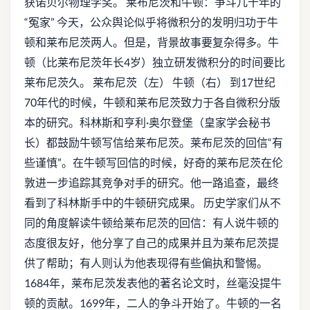
获诺贝尔物理学奖。 莱布尼茨和牛顿：争斗几十年的
“冤家” 今天，公众舆论似乎将微积分的发明归功于牛
顿和莱布尼茨两人。但是，背景故事要复杂得多。牛
顿（比莱布尼茨年长4岁）独立研发微积分的时间要比
莱布尼茨久。 莱布尼茨（左） 牛顿（右） 到17世纪
70年代的时候，牛顿和莱布尼茨致力于各自微积分版
本的研究。科林斯和亨利·奥尔登堡（皇家学会秘书
长）都鼓励牛顿写信给莱布尼茨。莱布尼茨的回信“有
些谨慎”。在牛顿写回信的时候，好奇的莱布尼茨在伦
敦进一步追踪其竞争对手的研究。他一路追查，最终
看到了科林斯手中的牛顿研究成果。 历史学家们从不
同的角度解读牛顿给莱布尼茨的回信：有人说牛顿的
态度很友好，他分享了自己的成果并且为莱布尼茨提
供了帮助；有人则认为他表现得有些偏执和警惕。
1684年，莱布尼茨发表他的著名论文时，丝毫没提牛
顿的贡献。1699年，二人的争斗开始了。牛顿的一名