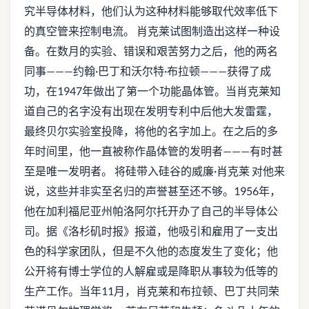
究半导体材料，他们认为这种材料能够取代效率低下
的真空管来控制电流。 肖克莱试图制造出这样一种设
备。在数月的实验、错误和艰苦努力之后，他的两名
同事———约翰·巴丁和沃尔特·布拉顿———获得了成
功，在1947年做出了第一个功能晶体管。当肖克莱知
道自己的名字没有出现在发明专利中后他大发雷霆，
最终贝尔实验室投降，将他的名字加上。在之后的多
年时间里，他一直被称作晶体管的发明者———有时甚
至是唯一发明者。 将硅带入硅谷的威廉·肖克莱 对他来
说，这些并非实至名归的声誉甚至还不够。1956年，
他在加利福尼亚州帕洛阿尔托开办了自己的半导体公
司。据《洛杉矶时报》报道，他吸引和雇用了一支出
色的科学家团队，但是不久他的态度发生了变化；他
公开将有博士学位的人解雇或是降职从事较为低等的
生产工作。当年11月，肖克莱和布拉顿、巴丁共同荣