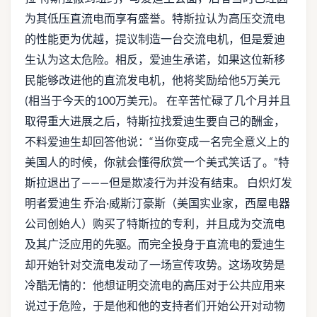
为其低压直流电而享有盛誉。特斯拉认为高压交流电
的性能更为优越，提议制造一台交流电机，但是爱迪
生认为这太危险。相反，爱迪生承诺，如果这位新移
民能够改进他的直流发电机，他将奖励给他5万美元
(相当于今天的100万美元)。 在辛苦忙碌了几个月并且
取得重大进展之后，特斯拉找爱迪生要自己的酬金，
不料爱迪生却回答他说：“当你变成一名完全意义上的
美国人的时候，你就会懂得欣赏一个美式笑话了。”特
斯拉退出了———但是欺凌行为并没有结束。 白炽灯发
明者爱迪生 乔治·威斯汀豪斯（美国实业家，西屋电器
公司创始人）购买了特斯拉的专利，并且成为交流电
及其广泛应用的先驱。而完全投身于直流电的爱迪生
却开始针对交流电发动了一场宣传攻势。这场攻势是
冷酷无情的：他想证明交流电的高压对于公共应用来
说过于危险，于是他和他的支持者们开始公开对动物