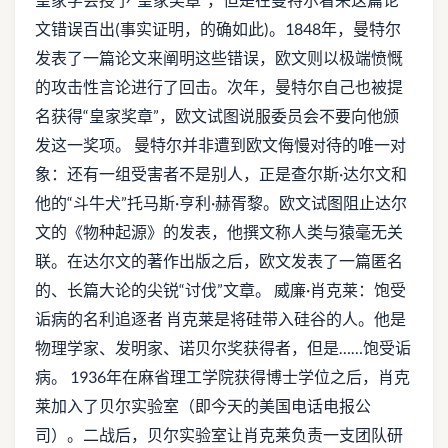
文错误百出(事实证明，的确如此)。1848年，曼特尔
发表了一篇论文来阐明这些错误，欧文则以极端愤慨
的攻击性言论进行了回击。次年，曼特尔自己也被提
名获得“皇家奖章”，欧文试图说服委员会不要向他颁
发这一奖项。 曼特尔并非遭到欧文侮慢对待的唯一对
象：还有一组受害者不是别人，正是查尔斯·达尔文和
他的“斗牛犬”托马斯·亨利·赫胥黎。欧文试图阻止达尔
文的《物种起源》的发表，他撰文称人类与猿毫无关
联。在达尔文的著作出版之后，欧文发表了一篇匿名
的、长篇大论的尖锐“讨伐”文章。 威廉·肖克莱：饱受
诟病的名利追逐者 肖克莱是将硅带入硅谷的人。他是
物理学家、发明家、诺贝尔奖获得者，但是……饱受诟
病。 1936年在麻省理工学院获得博士学位之后，肖克
莱加入了贝尔实验室（即今天的美国电话电报公
司）。二战后，贝尔实验室让肖克莱负责一支团队研