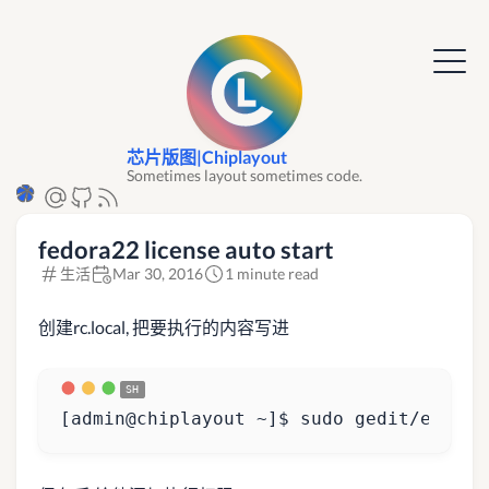
芯片版图|Chiplayout
Sometimes layout sometimes code.
fedora22 license auto start
生活
Mar 30, 2016
1 minute read
创建rc.local, 把要执行的内容写进
[
admin@chiplayout ~
]
$ sudo gedit/etc/rc