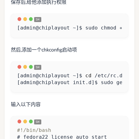
保存后,给他添加执行权限
[
admin@chiplayout ~
]
$ sudo chmod +x /et
然后,添加一个chkconfig启动项
[
admin@chiplayout ~
]
$ 
cd
[
admin@chiplayout init.d
]
$ sudo gedit m
输入以下内容
# fedora22 license auto start