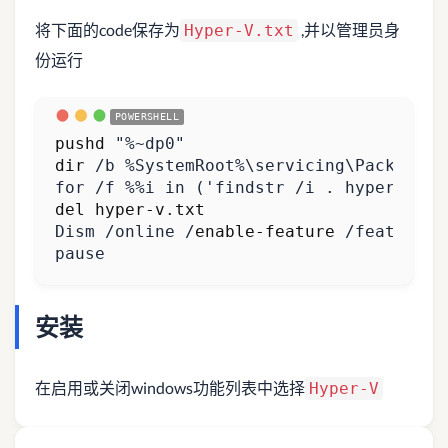
将下面的code保存为
,并以管理员身
Hyper-V.txt
份运行
pushd 
"%~dp0"
dir 
/
b
%
SystemRoot
%\
servicing
\
Packages
\
for
/
f
%
%
i
in
(
'findstr /i . hyper-v.tx
del hyper-v
.
txt
Dism
/
online
/
enable-feature
/
featurena
pause
安装
在启用或关闭windows功能列表中选择
Hyper-V