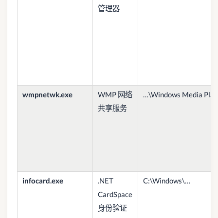
管理器
wmpnetwk.exe
WMP 网络
…\Windows Media Pla
共享服务
infocard.exe
.NET
C:\Windows\…
CardSpace
身份验证