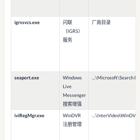
igrssvcs.exe
闪联
厂商目录
（IGRS）
服务
seaport.exe
Windows
…\Microsoft\Search E
Live
Messenger
搜索增强
iviRegMgr.exe
WinDVR
…\InterVideo\WinDVR
注册管理