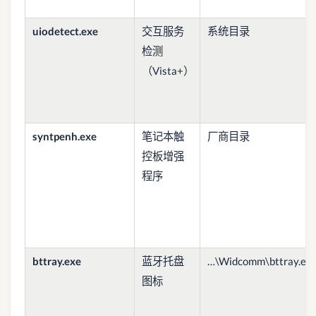
uiodetect.exe
交互服务
系统目录
检测
（Vista+）
syntpenh.exe
笔记本触
厂商目录
控板增强
程序
bttray.exe
蓝牙托盘
…\Widcomm\bttray.ex
图标