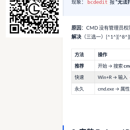
现象：
报
“无法
bcdedit
原因
：CMD 没有管理员权
解决
（三选一）[^1^][^8^]
方法
操作
推荐
开始 → 搜索
cm
快速
Win+R → 输入
永久
cmd.exe →