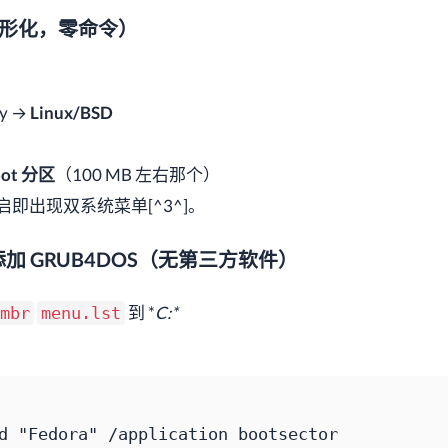
（图形化，零命令）
ry →
Linux/BSD
oot 分区
（100 MB 左右那个）
启即出现双系统菜单[^3^]。
手动添加 GRUB4DOS（无第三方软件）
到 *
C:*
mbr
menu.lst
d 
"Fedora"