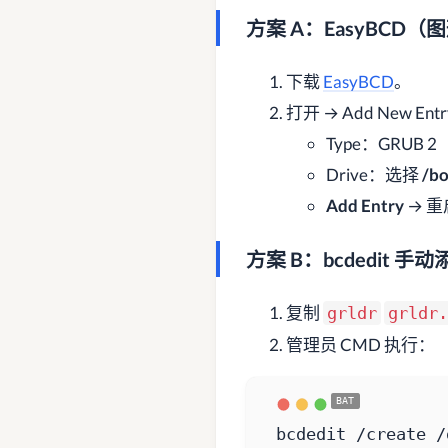
方案 A：EasyBCD
下载
EasyBCD
。
打开 → Add New Ent
Type：GRUB 2
Drive：选择
/b
Add Entry
→ 重
方案 B：bcdedit 
复制
grldr
grldr.
管理员 CMD 执行：
bcdedit /create /