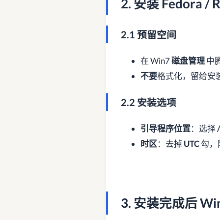
2. 安装 Fedora /
2.1 预留空间
在 Win7
磁盘管理
中
不要
格式化，留给安
2.2 安装选项
引导程序位置
：选择
时区
：去掉
UTC
勾，
3. 安装完成后 W