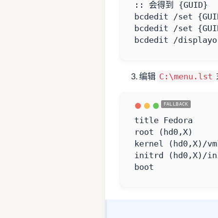
:
: 会得到 {GUID}
bcdedit /displayo
编辑
C:\menu.lst
boot