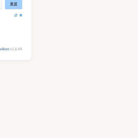
发送
wikoo
v1.6.44