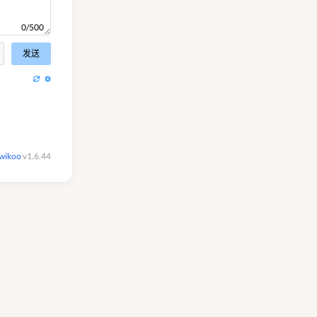
0/500
发送
wikoo
v1.6.44