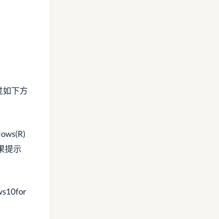
过如下方
ws(R)
如果提示
s10for