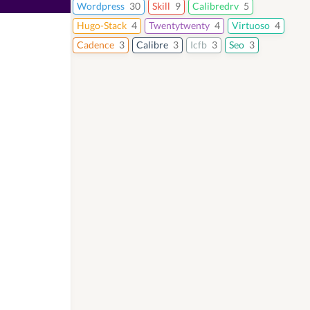
Wordpress
30
Skill
9
Calibredrv
5
Hugo-Stack
4
Twentytwenty
4
Virtuoso
4
Cadence
3
Calibre
3
Icfb
3
Seo
3