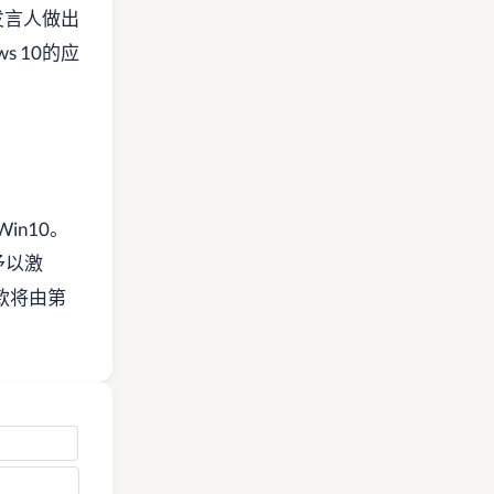
发言人做出
 10的应
n10。
予以激
款将由第