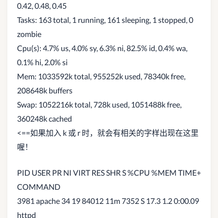
0.42, 0.48, 0.45
Tasks: 163 total, 1 running, 161 sleeping, 1 stopped, 0
zombie
Cpu(s): 4.7% us, 4.0% sy, 6.3% ni, 82.5% id, 0.4% wa,
0.1% hi, 2.0% si
Mem: 1033592k total, 955252k used, 78340k free,
208648k buffers
Swap: 1052216k total, 728k used, 1051488k free,
360248k cached
<==如果加入 k 或 r 时，就会有相关的字样出现在这里
喔！
PID USER PR NI VIRT RES SHR S %CPU %MEM TIME+
COMMAND
3981 apache 34 19 84012 11m 7352 S 17.3 1.2 0:00.09
httpd