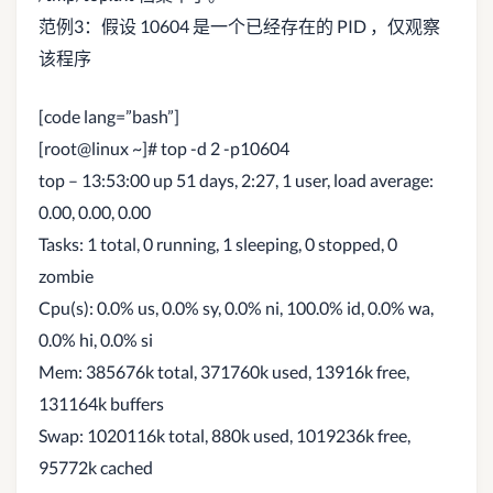
范例3：假设 10604 是一个已经存在的 PID ，仅观察
该程序
[code lang=”bash”]
[root@linux ~]# top -d 2 -p10604
top – 13:53:00 up 51 days, 2:27, 1 user, load average:
0.00, 0.00, 0.00
Tasks: 1 total, 0 running, 1 sleeping, 0 stopped, 0
zombie
Cpu(s): 0.0% us, 0.0% sy, 0.0% ni, 100.0% id, 0.0% wa,
0.0% hi, 0.0% si
Mem: 385676k total, 371760k used, 13916k free,
131164k buffers
Swap: 1020116k total, 880k used, 1019236k free,
95772k cached