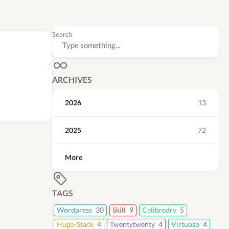
Search
ARCHIVES
2026
13
2025
72
More
TAGS
Wordpress
30
Skill
9
Calibredrv
5
Hugo-Stack
4
Twentytwenty
4
Virtuoso
4