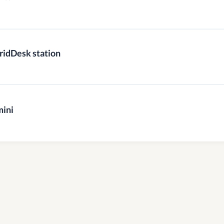
dDesk station
ini