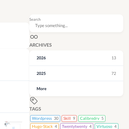
Search
ARCHIVES
2026
13
2025
72
More
TAGS
Wordpress
30
Skill
9
Calibredrv
5
Hugo-Stack
4
Twentytwenty
4
Virtuoso
4