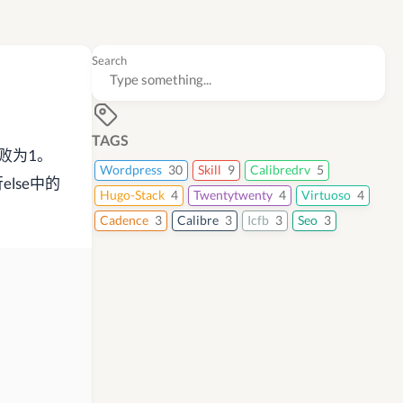
Search
TAGS
失败为1。
Wordpress
30
Skill
9
Calibredrv
5
else中的
Hugo-Stack
4
Twentytwenty
4
Virtuoso
4
Cadence
3
Calibre
3
Icfb
3
Seo
3