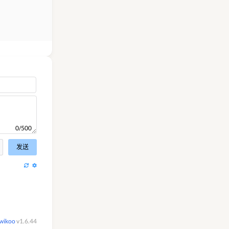
0/500
发送
wikoo
v1.6.44