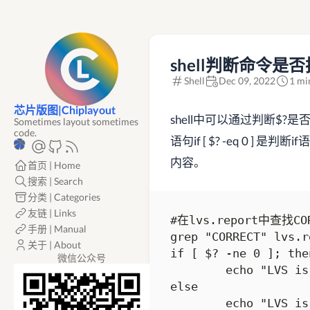
shell判断命令是
Shell
Dec 09, 2022
1 mi
芯片版图|Chiplayout
shell中可以通过判断$?
Sometimes layout sometimes
code.
语句if [ $? -eq 0 
内容。
首页 | Home
搜索 | Search
分类 | Categories
友链 | Links
#在lvs.report中查找COR
手册 | Manual
grep "CORRECT" lvs.re
关于 | About
if [ $? -ne 0 ]; then
微信公众号
        echo "LVS is
else

        echo "LVS is