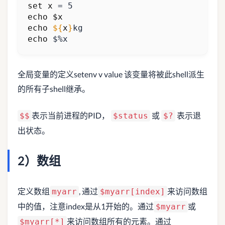
set
x
=
5
echo
$x
echo
${
x
}
echo
 $%x
全局变量的定义setenv v value 该变量将被此shell派生
的所有子shell继承。
表示当前进程的PID，
或
表示退
$$
$status
$?
出状态。
2）数组
定义数组
, 通过
来访问数组
myarr
$myarr[index]
中的值，注意index是从1开始的。通过
或
$myarr
来访问数组所有的元素。通过
$myarr[*]