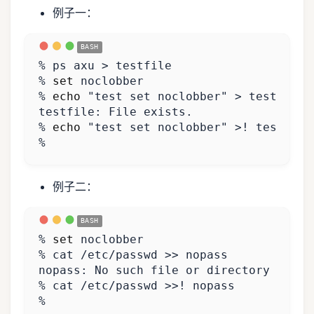
例子一：
% 
set
% 
echo
"test set noclobber"
% 
echo
"test set noclobber"
% 
例子二：
% 
set
%