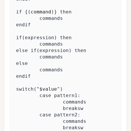
if
{(
command
)}
then
if
(
expression
)
then
else
if
(
expression
)
then
else
switch
(
"
$value
"
)
case
case