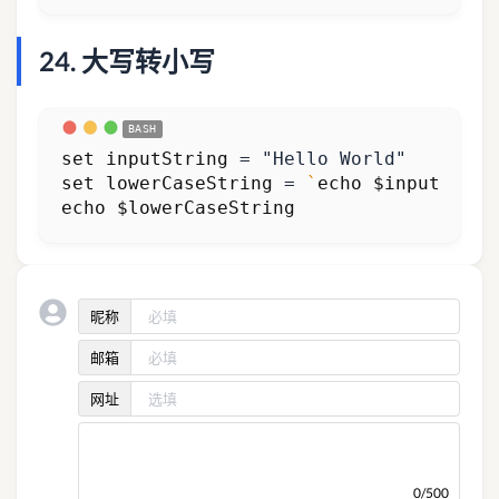
24. 大写转小写
set
inputString
=
"Hello World"
set
lowerCaseString
=
`
echo
$inputStrin
echo
$lowerCaseString
昵称
邮箱
网址
0/500