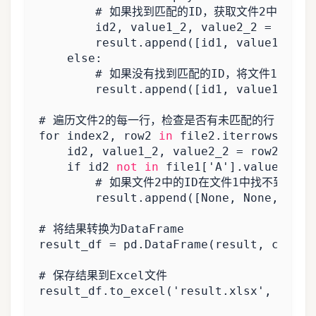
# 如果找到匹配的ID，获取文件2中的对应
id2
,
value1_2
,
value2_2
=
match
result
.
append
([
id1
,
value1_1
,
v
else
:
# 如果没有找到匹配的ID，将文件1的数据
result
.
append
([
id1
,
value1_1
,
v
# 遍历文件2的每一行，检查是否有未匹配的行
for
index2
,
row2
in
file2
.
iterrows
():
id2
,
value1_2
,
value2_2
=
row2
[
'A'
]
if
id2
not
in
file1
[
'A'
]
.
values
:
# 如果文件2中的ID在文件1中找不到，将
result
.
append
([
None
,
None
,
None
# 将结果转换为DataFrame
result_df
=
pd
.
DataFrame
(
result
,
column
# 保存结果到Excel文件
result_df
.
to_excel
(
'result.xlsx'
,
index