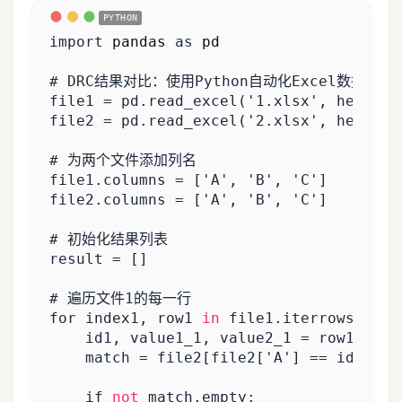
import
pandas
as
pd
# DRC结果对比：使用Python自动化Excel数据对比
file1
=
pd
.
read_excel
(
'1.xlsx'
,
header
=
file2
=
pd
.
read_excel
(
'2.xlsx'
,
header
=
# 为两个文件添加列名
file1
.
columns
=
[
'A'
,
'B'
,
'C'
]
file2
.
columns
=
[
'A'
,
'B'
,
'C'
]
# 初始化结果列表
result
=
[]
# 遍历文件1的每一行
for
index1
,
row1
in
file1
.
iterrows
():
id1
,
value1_1
,
value2_1
=
row1
[
'A'
]
match
=
file2
[
file2
[
'A'
]
==
id1
]
if
not
match
.
empty
: