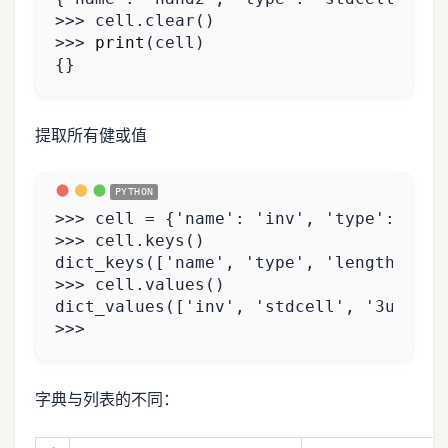
>>>
cell
.
clear
()
>>>
print
(
cell
)
{}
提取所有健或值
>>>
cell
=
{
'name'
:
'inv'
,
'type'
:
'std
>>>
cell
.
keys
()
dict_keys
([
'name'
,
'type'
,
'length'
])
>>>
cell
.
values
()
dict_values
([
'inv'
,
'stdcell'
,
'3um'
])
>>>
字典与列表的不同：