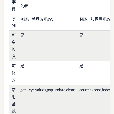
字
列表
典
序
无序，通过键来索引
有序，用位置来索引。
列
可
是
是
变
长
度
可
是
是
修
改
常
get,keys,values,pop,update,clear
count,extend,index,i
用
函
数