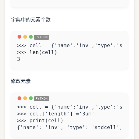
字典中的元素个数
>>>
cell
=
{
'name'
:
'inv'
,
'type'
:
'stdcel
>>>
len
(
cell
)
3
修改元素
>>>
cell
=
{
'name'
:
'inv'
,
'type'
:
'stdcel
>>>
cell
[
'length'
]
=
'3um'
>>>
print
(
cell
)
{
'name'
:
'inv'
,
'type'
:
'stdcell'
,
'len