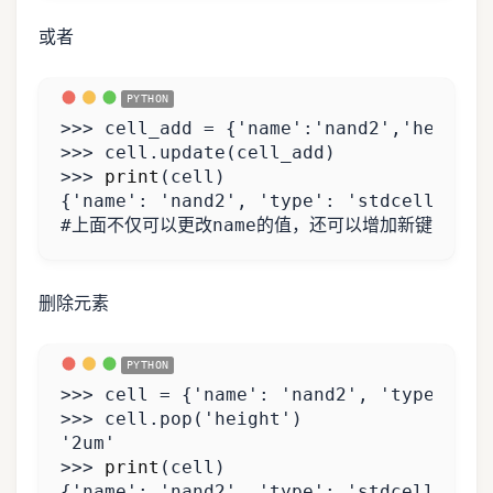
或者
>>>
cell_add
=
{
'name'
:
'nand2'
,
'height'
>>>
cell
.
update
(
cell_add
)
>>>
print
(
cell
)
{
'name'
:
'nand2'
,
'type'
:
'stdcell'
,
'l
#上面不仅可以更改name的值，还可以增加新键值。
删除元素
>>>
cell
=
{
'name'
:
'nand2'
,
'type'
:
's
>>>
cell
.
pop
(
'height'
)
'2um'
>>>
print
(
cell
)
{
'name'
:
'nand2'
,
'type'
:
'stdcell'
,
'l