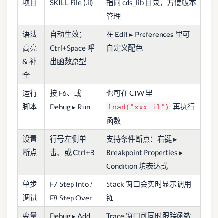
项目
SKILL File (.il)
指向 cds_lib 目录，方便版本
管理
语法
自动生效；
在 Edit ▸ Preferences 里可
高亮
Ctrl+Space 呼
自定义配色
& 补
出函数原型
全
运行
按 F6、或
也可在 CIW 里
脚本
Debug ▸ Run
再执行
load("xxx.il")
函数
设置
行号左侧单
支持条件断点：右键 ▸
断点
击、或 Ctrl+B
Breakpoint Properties ▸
Condition 填表达式
单步
F7 Step Into /
Stack 窗口会实时显示调用
调试
F8 Step Over
链
变量
Debug ▸ Add
Trace 窗口可同时跟踪函数