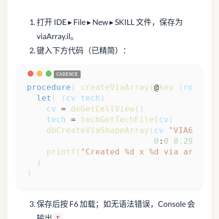
打开 IDE ▸ File ▸ New ▸ SKILL 文件，保存为
viaArray.il。
键入下方代码（已精简）：
procedure
(
createViaArray
(
@
key 
(
rows
5
)
let
(
(
cv
tech
)
cv
 = 
deGetCellView
(
)
tech
 = 
techGetTechFile
(
cv
)
dbCreateViaShapeArray
(
cv
"VIA67"
te
0
:
0
0.29
0.29
printf
(
"Created %d x %d via array\n
)
)
保存后按 F6 加载；如无语法错误，Console 会
输出
。
t