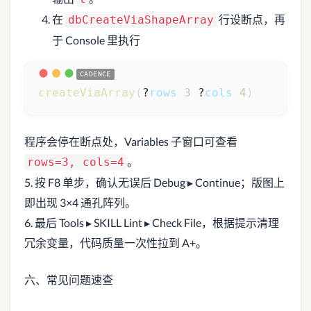
在
行设断点，再
dbCreateViaShapeArray
于 Console 里执行
createViaArray
(
?
rows
3
 ?
cols
4
)
程序会停在断点处，Variables 子窗口可查看
。
rows=3, cols=4
5. 按 F8 单步，确认无误后 Debug ▸ Continue；版图上
即出现 3×4 通孔阵列。
6. 最后 Tools ▸ SKILL Lint ▸ Check File，根据提示清理
冗余变量，代码质量一次性拉到 A+。
六、常见问题速查