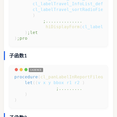
cl_labelTravel_InfoList_def
cl_l
cl_labelTravel_sortRadioField2
c
)
;..............
hiDisplayForm
(
cl_labelTrave
)
;let
)
;pro
子函数1
procedure
(
cl_panLabelInReportFiledCB
(
cv
let
(
(
v
x
y
bbox
r1
r2
)
;.........
)
)