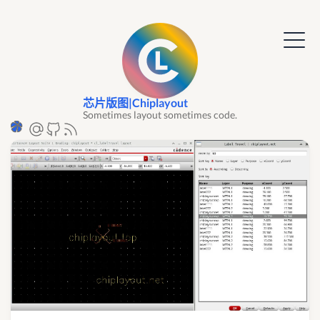
芯片版图|Chiplayout
Sometimes layout sometimes code.