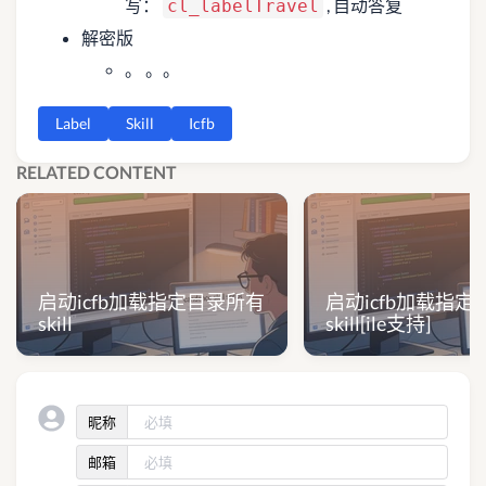
写：
, 自动答复
cl_labelTravel
解密版
。 。。
Label
Skill
Icfb
RELATED CONTENT
启动icfb加载指定目录所有
启动icfb加载指
skill
skill[ile支持]
昵称
邮箱