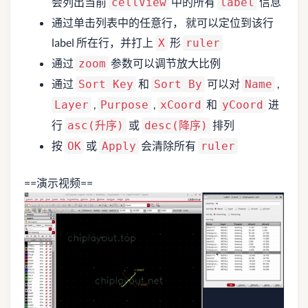
会列出当前
中的所有
信息
cellView
label
通过单击列表中的任意行， 就可以定位到该行
label 所在行，并打上
形
X
ruler
通过
参数可以调节放大比例
zoom
通过
和
可以对
,
Sort Key
Sort By
Name
,
,
和
进
Layer
Purpose
xCoord
yCoord
行
或
排列
asc(升序)
desc(降序)
按
或
会清除所有
OK
Apply
ruler
==演示视频==