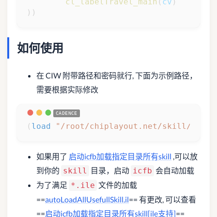
cl_labelTravel_main
(
cv
)
)
)
如何使用
在 CIW 附带路径和密码就行, 下面为示例路径，
需要根据实际修改
(
load
"/root/chiplayout.net/skill/v1.25
如果用了
启动icfb加载指定目录所有skill
,可以放
到你的
目录，启动
会自动加载
skill
icfb
为了满足
文件的加载
*.ile
==
autoLoadAllUsefullSkill.il
== 有更改, 可以查看
==
启动icfb加载指定目录所有skill[ile支持]
==