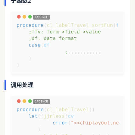
子函数2
procedure
(
cl_labelTravel_sortFun
(
ffv
df
;ffv: form->field->value
;df: data format
case
(
df
;...........
)
)
调用处理
procedure
(
cl_labelTravel
(
)
let
(
(
jjnless
(
cv
error
(
"<<chiplayout.net>> =
)