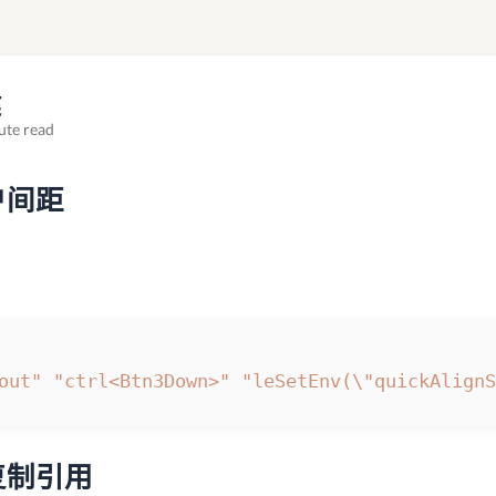
键
ute read
户间距
out"
"ctrl<Btn3Down>"
"leSetEnv(\"quickAlignS
复制引用