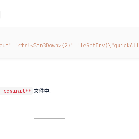
out"
"ctrl<Btn3Down>(2)"
"leSetEnv(\"quickAli
文件中。
*.cdsinit**
。