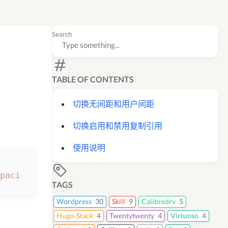
Search
TABLE OF CONTENTS
切换无间距和用户间距
切换启用和禁用复制引用
使用说明
pacingType\" if(leGetEnv(\"quickAlignSpacing
TAGS
Wordpress
30
Skill
9
Calibredrv
5
Hugo-Stack
4
Twentytwenty
4
Virtuoso
4