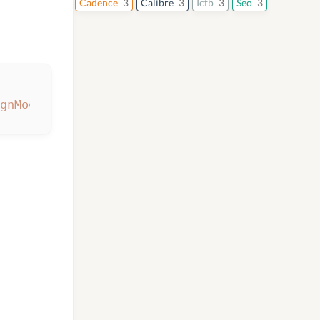
Cadence
3
Calibre
3
Icfb
3
Seo
3
gnMode\" if(leGetEnv(\"quickAlignMode\")==\"