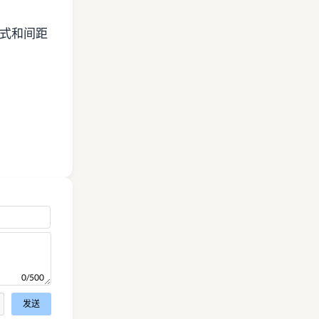
齐模式和间距
0/500
发送