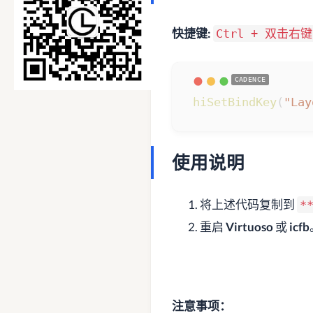
快捷键:
Ctrl + 双击右键
hiSetBindKey
(
"Lay
使用说明
将上述代码复制到
*
重启
Virtuoso
或
icfb
注意事项：