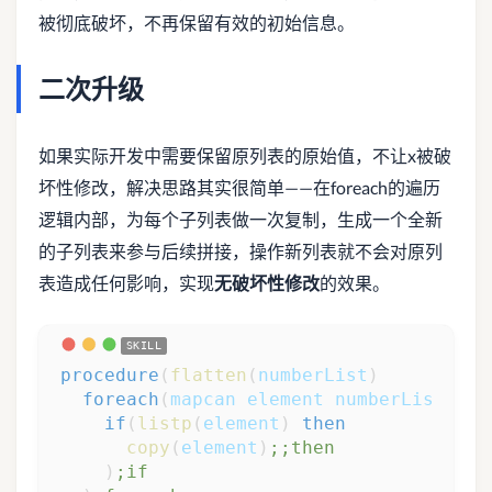
被彻底破坏，不再保留有效的初始信息。
二次升级
如果实际开发中需要保留原列表的原始值，不让x被破
坏性修改，解决思路其实很简单——在foreach的遍历
逻辑内部，为每个子列表做一次复制，生成一个全新
的子列表来参与后续拼接，操作新列表就不会对原列
表造成任何影响，实现
无破坏性修改
的效果。
procedure
(
flatten
(
numberList
)
foreach
(
mapcan
element
numberList
if
(
listp
(
element
)
then
copy
(
element
)
;;then
)
;if