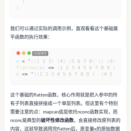
)
)
我们可以通过实际的调用示例，直观看看这个基础展
平函数的执行效果：
x
 = '
(
(
1
2
3
)
(
4
)
(
5
6
7
8
)
(
)
(
9
)
)
flatten
(
x
)
 => 
(
1
2
3
4
5
6
7
8
9
)
x
 => '
(
(
1
2
3
4
5
6
7
8
9
)
(
4
5
6
7
8
这个基础的flatten函数，核心作用就是把入参中的所
有子列表直接拼接成一个单层列表。但这里有个特别
需要注意的点：mapcan底层依托nconc函数实现，而
nconc是典型的
破坏性修改函数
，会直接修改原列表的
内容，这就导致调用完flatten后，原变量x的原始数据