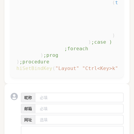
(
t
hiDi
)
)
;case )
;foreach 
)
;prog 
)
;procedure 
hiSetBindKey
(
"Layout"
"Ctrl<Key>k"
"Pat
昵称
邮箱
网址