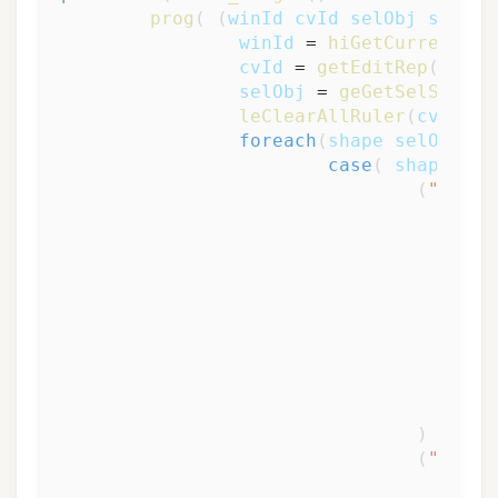
prog
(
(
winId
cvId
selObj
shape
winId
 = 
hiGetCurrentWin
cvId
 = 
getEditRep
(
winId
selObj
 = 
geGetSelSet
(
cv
leClearAllRuler
(
cvId
)
foreach
(
shape
selObj
case
(
shape
~>
ob
(
"rect"
)
(
"path"