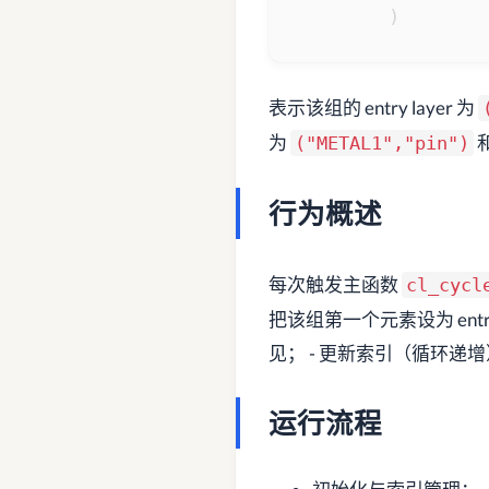
)
表示该组的 entry layer 为
为
("METAL1","pin")
行为概述
每次触发主函数
cl_cycl
把该组第一个元素设为 entry
见； - 更新索引（循环递
运行流程