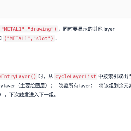
，同时要显示的其他 layer
("METAL1","drawing")
和
。
("METAL1","slot")
时，从
中按索引取出当
eEntryLayer()
cycleLayerList
 layer（主要绘图层）； - 隐藏所有 layer； - 将该组剩余
增），下次触发进入下一组。