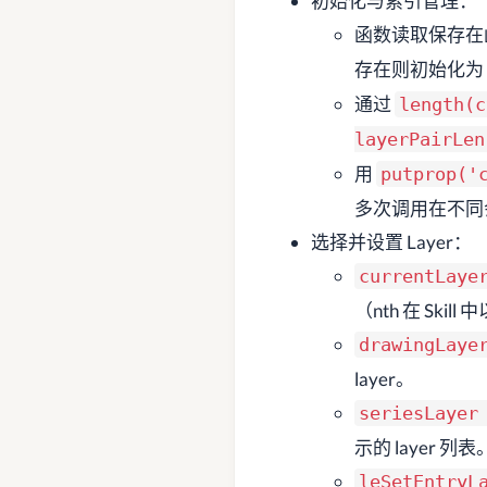
初始化与索引管理：
函数读取保存在
存在则初始化为
通过
length(c
layerPairLen
用
putprop('
多次调用在不同
选择并设置 Layer：
currentLaye
（nth 在 Skill
drawingLaye
layer。
seriesLayer
示的 layer 列表
leSetEntryL