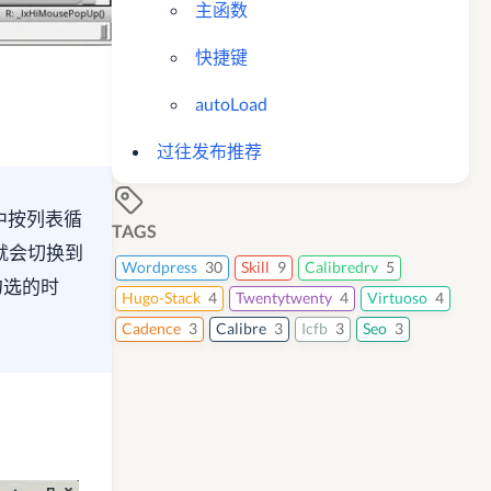
主函数
快捷键
autoLoad
过往发布推荐
ow）中按列表循
TAGS
就会切换到
Wordpress
30
Skill
9
Calibredrv
5
勾选的时
Hugo-Stack
4
Twentytwenty
4
Virtuoso
4
Cadence
3
Calibre
3
Icfb
3
Seo
3