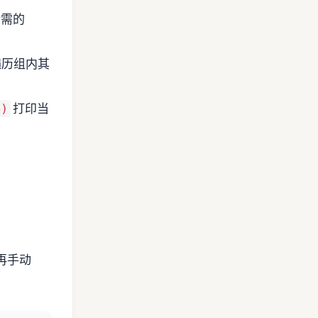
所需的
遍历组内其
打印当
p)
。
后再手动