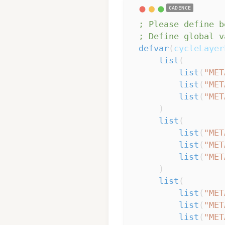
; Please define b
; Define global v
defvar
(
cycleLayer
list
(
list
(
"MET
list
(
"MET
list
(
"MET
)
list
(
list
(
"MET
list
(
"MET
list
(
"MET
)
list
(
list
(
"MET
list
(
"MET
list
(
"MET