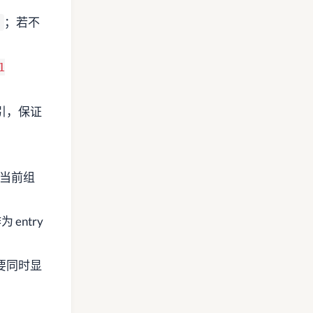
；若不
)
1
引，保证
当前组
entry
要同时显