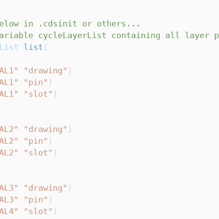
elow in .cdsinit or others...
ariable cycleLayerList containing all layer p
List
list
(
AL1"
"drawing"
)
AL1"
"pin"
)
AL1"
"slot"
)
AL2"
"drawing"
)
AL2"
"pin"
)
AL2"
"slot"
)
AL3"
"drawing"
)
AL3"
"pin"
)
AL4"
"slot"
)