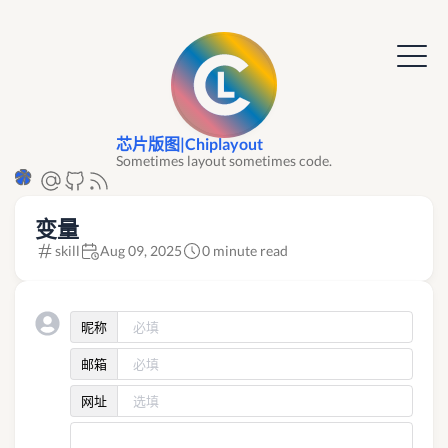
芯片版图|Chiplayout
Sometimes layout sometimes code.
变量
skill
Aug 09, 2025
0 minute read
昵称
邮箱
网址