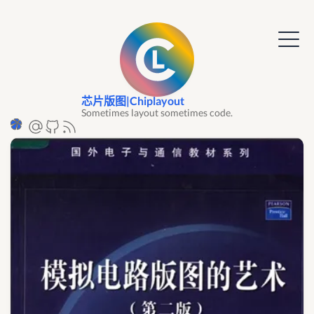
芯片版图|Chiplayout
Sometimes layout sometimes code.