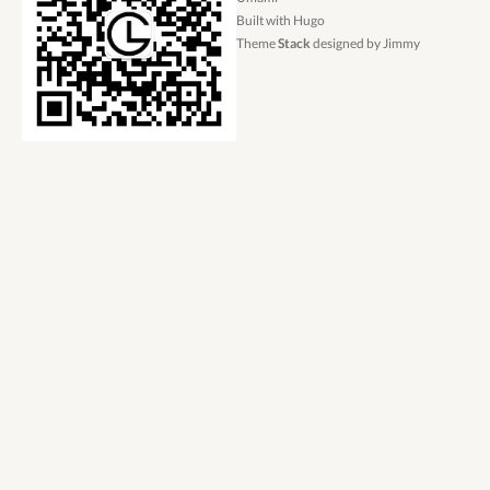
Built with
Hugo
Theme
Stack
designed by
Jimmy