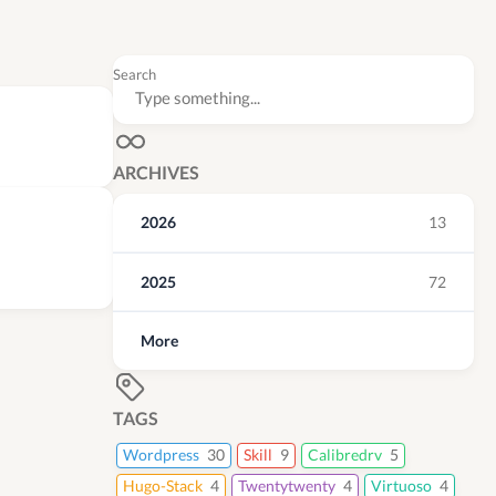
Search
ARCHIVES
2026
13
2025
72
More
TAGS
Wordpress
30
Skill
9
Calibredrv
5
Hugo-Stack
4
Twentytwenty
4
Virtuoso
4