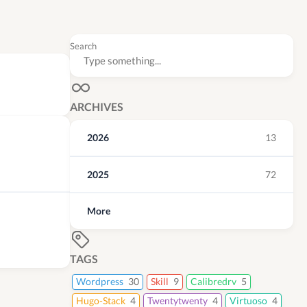
Search
ARCHIVES
2026
13
2025
72
More
TAGS
Wordpress
30
Skill
9
Calibredrv
5
Hugo-Stack
4
Twentytwenty
4
Virtuoso
4