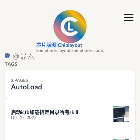
芯片版图|Chiplayout
Sometimes layout sometimes code.
TAGS
2 PAGES
AutoLoad
启动icfb加载指定目录所有skill
Dec 15, 2025