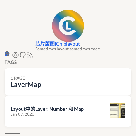
芯片版图|Chiplayout
Sometimes layout sometimes code.
TAGS
1 PAGE
LayerMap
Layout中的Layer, Number 和 Map
Jan 09, 2026