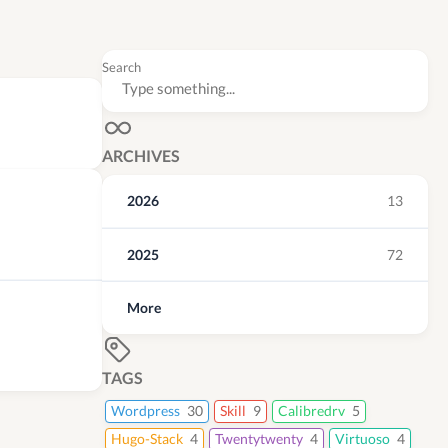
Search
ARCHIVES
2026
13
2025
72
More
TAGS
Wordpress
30
Skill
9
Calibredrv
5
Hugo-Stack
4
Twentytwenty
4
Virtuoso
4