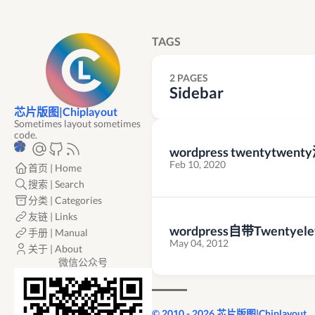
TAGS
2 PAGES
Sidebar
芯片版图|Chiplayout
Sometimes layout sometimes
code.
wordpress twentytw
Feb 10, 2020
首页 | Home
搜索 | Search
分类 | Categories
友链 | Links
wordpress自带Twent
手册 | Manual
May 04, 2012
关于 | About
微信公众号
© 2010 - 2026 芯片版图|Chiplayout