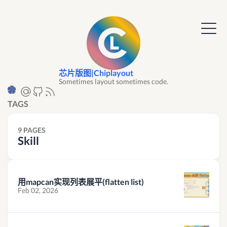
芯片版图|Chiplayout
Sometimes layout sometimes code.
TAGS
9 PAGES
Skill
用mapcan实现列表展平(flatten list)
Feb 02, 2026