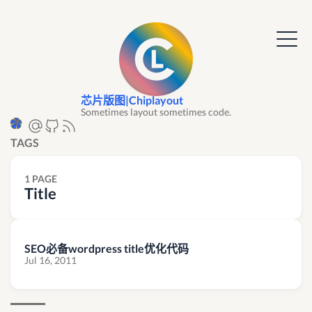
芯片版图|Chiplayout
Sometimes layout sometimes code.
TAGS
1 PAGE
Title
SEO必备wordpress title优化代码
Jul 16, 2011