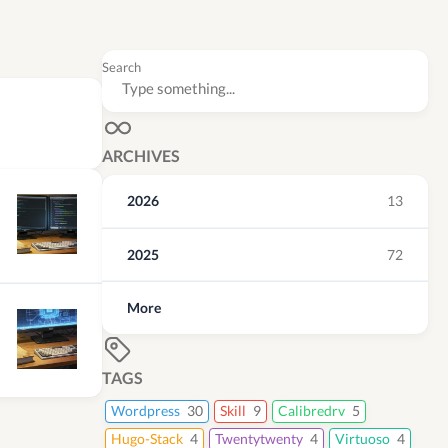
Search
ARCHIVES
2026
13
2025
72
More
TAGS
Wordpress
30
Skill
9
Calibredrv
5
Hugo-Stack
4
Twentytwenty
4
Virtuoso
4