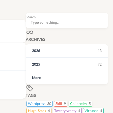
Search
ARCHIVES
2026
13
2025
72
More
TAGS
Wordpress
30
Skill
9
Calibredrv
5
Hugo-Stack
4
Twentytwenty
4
Virtuoso
4