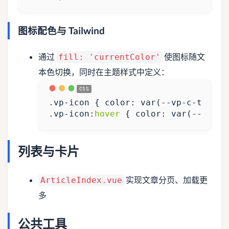
图标配色与 Tailwind
通过
使图标随文
fill: 'currentColor'
本色切换，同时在主题样式中定义：
.
vp-icon
{
color
:
var
(
--
vp
-
c
-
text
-2
.
vp-icon
:
hover
{
color
:
var
(
--
vp
-
c
-
列表与卡片
实现文章分页、加载更
ArticleIndex.vue
多
公共工具