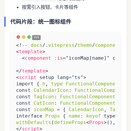
按需引入按钮、卡片等组件
代码片段：统一图标组件
<!--
docs
/
.
vitepress
/
theme
/
components
/
a
<
template
>
<
component
:is
=
"iconMap[name]"
class
=
</
template
>
<
script
setup
lang
=
"ts"
>
import
{
h
,
type
FunctionalComponent
}
const
CalendarIcon
:
FunctionalComponent
const
TagIcon
:
FunctionalComponent
=
()
const
CatIcon
:
FunctionalComponent
=
()
const
iconMap
=
{
CalendarIcon
,
TagIcon
interface
Props
{
name
:
keyof
typeof
ic
withDefaults
(
defineProps
<
Props
>(),
{
si
</
script
>