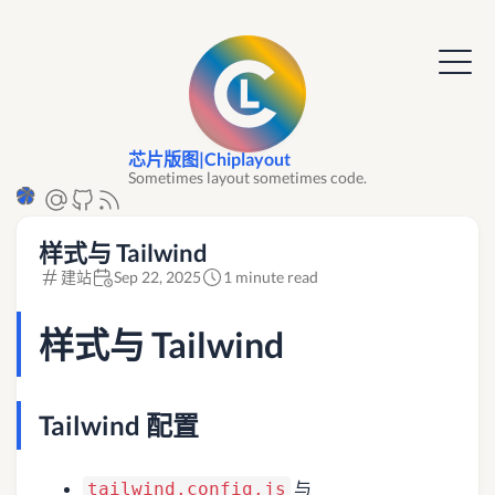
芯片版图|Chiplayout
Sometimes layout sometimes code.
样式与 Tailwind
建站
Sep 22, 2025
1 minute read
样式与 Tailwind
Tailwind 配置
与
tailwind.config.js