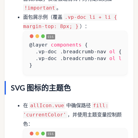
。
!important
面包屑示例（覆盖
.vp-doc li + li {
）：
margin-top: 8px; }
@
layer
components
{
.
vp-doc
.
breadcrumb-nav
ol
{
@app
.
vp-doc
.
breadcrumb-nav
ol
li
+
l
}
SVG 图标的主题色
在
中确保路径
allIcon.vue
fill:
，并使用主题变量控制颜
'currentColor'
色：