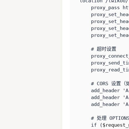
location
/twikoo/
proxy_pass
ht
proxy_set_hea
proxy_set_hea
proxy_set_hea
proxy_set_hea
proxy_connect
proxy_send_ti
proxy_read_ti
add_header
'A
add_header
'A
add_header
'A
if
(
$request_