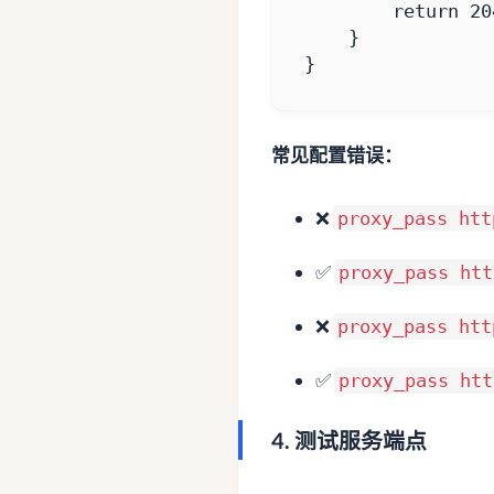
return
20
}
}
常见配置错误：
❌
proxy_pass htt
✅
proxy_pass htt
❌
proxy_pass htt
✅
proxy_pass htt
4. 测试服务端点