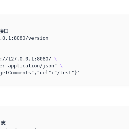
本接口
://127.0.0.1:8080/ 
e: application/json"
getComments","url":"/test"}'
日志