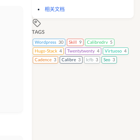
相关文档
TAGS
Wordpress
30
Skill
9
Calibredrv
5
Hugo-Stack
4
Twentytwenty
4
Virtuoso
4
Cadence
3
Calibre
3
Icfb
3
Seo
3