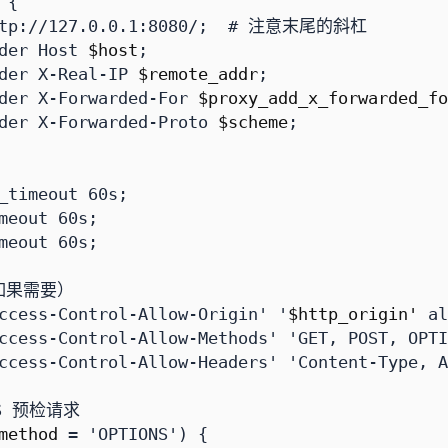
{
tp://127.0.0.1:8080/
;
der
Host
$host
;
der
X-Real-IP
$remote_addr
;
der
X-Forwarded-For
$proxy_add_x_forwarded_fo
der
X-Forwarded-Proto
$scheme
;
_timeout
60s
;
meout
60s
;
meout
60s
;
ccess-Control-Allow-Origin'
'
$http_origin'
al
ccess-Control-Allow-Methods'
'GET,
POST,
OPTI
ccess-Control-Allow-Headers'
'Content-Type,
A
method
=
'OPTIONS')
{