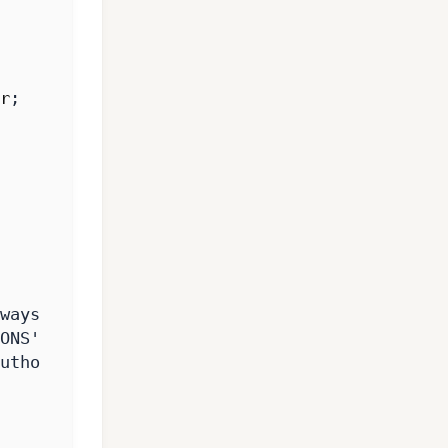
r
;
ways
;
ONS'
always
;
uthorization'
always
;