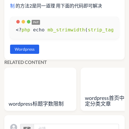
制
的方法2是同一道理 用下面的代码即可解决
<?
php
echo
mb_strimwidth
(
strip_tags
(
app
Wordpress
RELATED CONTENT
wordpress首页
wordpress标题字数限制
定分类文章
昵称