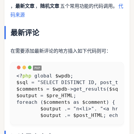
，
最新文章
，
随机文章
五个常用功能的代码调用。
代
码来源
最新评论
在需要添加最新评论的地方插入如下代码则可：
<?
php
global
$wpdb
;
$sql
=
"SELECT DISTINCT ID, post_title,
$comments
=
$wpdb
->
get_results
(
$sql
);
$output
=
$pre_HTML
;
foreach
(
$comments
as
$comment
)
{
$output
.=
"n<li>"
.
"<a href=""
$output
.=
$post_HTML
;
echo
$ou