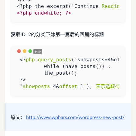
<?php the_excerpt('
Continue
Reading
&
ra
获取ID=2的分类下除第一篇后的四篇的标题
<?
php
query_posts
(
 '
showposts
=
4
&
offset
=
1
′
);
表示选取4篇文章
原文：
http://www.wpbars.com/wordpress-new-post/