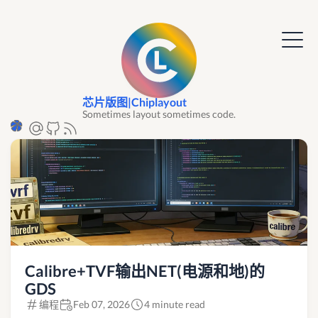
芯片版图|Chiplayout
Sometimes layout sometimes code.
Calibre+TVF输出NET(电源和地)的
GDS
编程
Feb 07, 2026
4 minute read