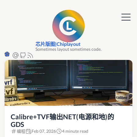
芯片版图|Chiplayout
Sometimes layout sometimes code.
Calibre+TVF输出NET(电源和地)的
GDS
编程
Feb 07, 2026
4 minute read