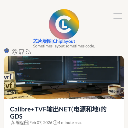
芯片版图|Chiplayout
Sometimes layout sometimes code.
Calibre+TVF输出NET(电源和地)的
GDS
编程
Feb 07, 2026
4 minute read