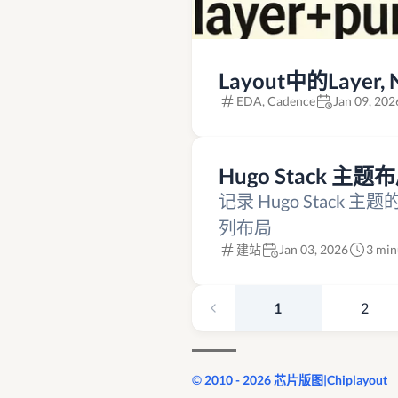
Layout中的Layer, 
EDA, Cadence
Jan 09, 202
Hugo Stack 主
记录 Hugo Stac
列布局
建站
Jan 03, 2026
3 min
1
2
© 2010 - 2026 芯片版图|Chiplayout