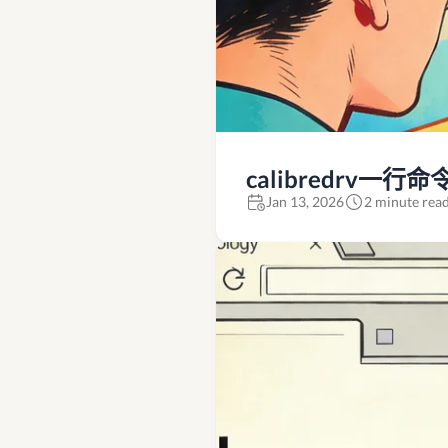
calibredrv一
Jan 13, 2026
2 minute rea