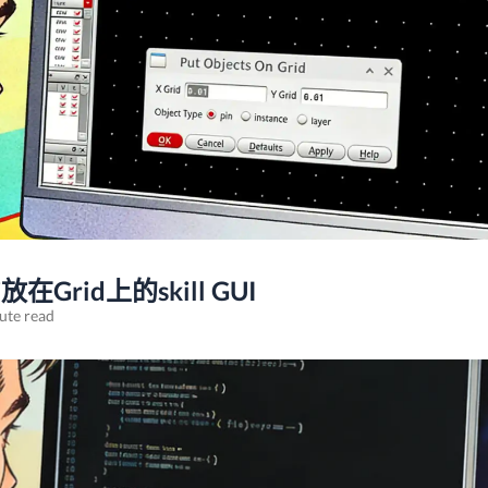
在Grid上的skill GUI
ute read