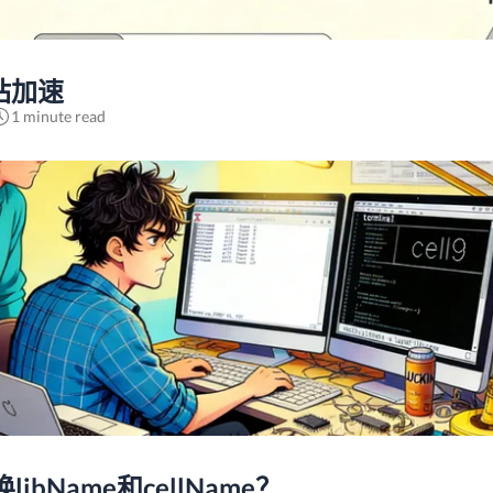
站加速
1 minute read
bName和cellName？