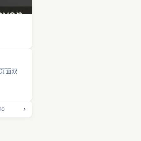
档页面双
40