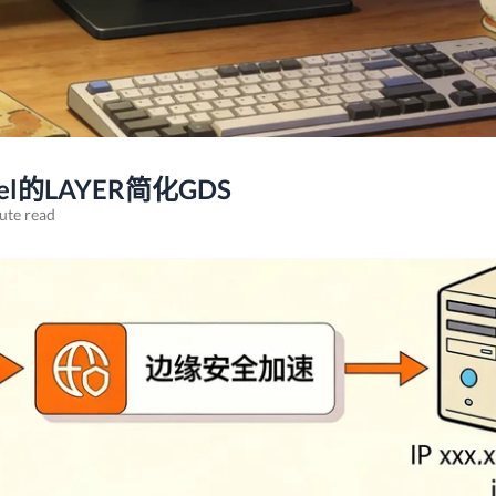
el的LAYER简化GDS
ute read