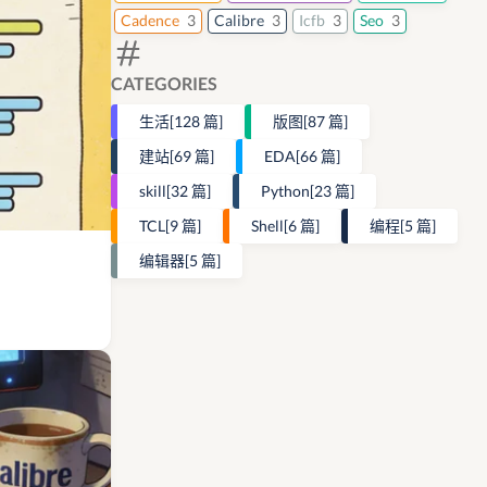
Cadence
3
Calibre
3
Icfb
3
Seo
3
CATEGORIES
生活
[128 篇]
版图
[87 篇]
建站
[69 篇]
EDA
[66 篇]
skill
[32 篇]
Python
[23 篇]
TCL
[9 篇]
Shell
[6 篇]
编程
[5 篇]
编辑器
[5 篇]