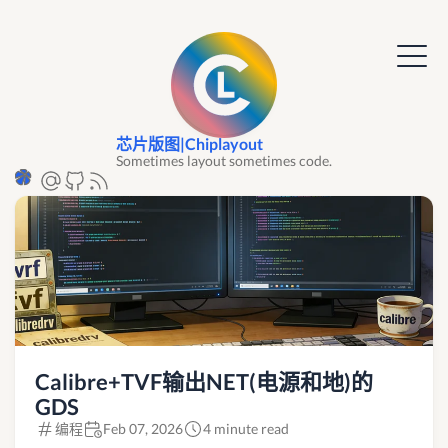
芯片版图|Chiplayout
Sometimes layout sometimes code.
Calibre+TVF输出NET(电源和地)的
GDS
编程
Feb 07, 2026
4 minute read